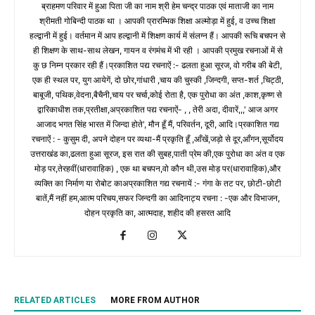
ब्राहमण परिवार में हुआ पिता जी का नाम श्री हेम चन्द्र पाठक एवं माताजी का नाम
श्रीमती गोबिन्दी पाठक था । आपकी प्रारम्भिक शिक्षा अल्मोड़ा में हुई, व उच्च शिक्षा
हल्द्वानी में हुई। वर्तमान में आप हल्द्वानी में शिक्षण कार्य में संलग्न हैं। आपकी रूचि बचपन से
ही शिक्षण के साथ-साथ लेखन, गायन व रंगमंच में भी रही । आपकी प्रमुख रचनाओं में से
कु छ निम्न प्रकार रही हैं।प्रकाशित पद्य रचनाऐं :- ढलता हुआ सूरज, वो गरीब की बेटी,
एक ही स्थल पर, युग आयेगें, दो छोर,गांधारी ,चाय की चुस्की ,जिन्दगी, सप्त-शर्त ,चिट्ठी,
बाबूजी, पथिक,वेदना,बैचैनी,चाय पर चर्चा,कोई रोता है, एक पुरोधा का अंत ,काश,कृष्ण से
द्वारिकाधीश तक,प्रतीक्षा,अप्रकाशित पद्य रचनाऐं- , , तेरी अदा, दीवारें,,,' आज अगर
आजाद भगत सिंह भारत में जिन्दा होते', मौन हूँ मैं, परिवर्तन, दूरी, आदि।प्रकाशित गद्य
रचनाऐं : - कुसुम दी, अपने दोहन पर व्यथा-मैं प्रकृति हूँ ,आँखें,जड़ो से दूर,आँगन,सूर्योदय
उत्तराखंड का,ढलता हुआ सूरज, इस रात की सुबह,पाती प्रेम की,एक पुरोधा का अंत व एक
मोड़ पर,तेरहवीं(धारावाहिक) , एक था बचपन,वो कौन थी,उस मोड़ पर(धारावाहिक),और
व्यक्ति का निर्माण या रोबोट काअप्रकाशित गद्य रचनायें :- गंगा के तट पर, छोटी-छोटी
बातें,मैं नहीं हम,आत्म परिचय,सफर जिन्दगी का आदिनाट्य रचना : -एक और विभाजन,
दोहन प्रकृति का, आत्मदाह, शहीद की हसरत आदि
RELATED ARTICLES
MORE FROM AUTHOR