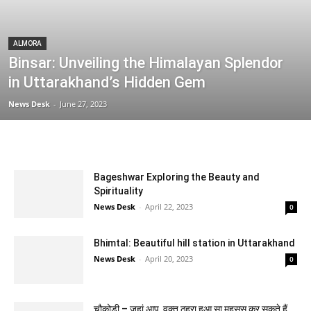
ALMORA
Binsar: Unveiling the Himalayan Splendor
in Uttarakhand’s Hidden Gem
News Desk
-
June 27, 2023
Bageshwar Exploring the Beauty and
Spirituality
News Desk
-
April 22, 2023
0
Bhimtal: Beautiful hill station in Uttarakhand
News Desk
-
April 20, 2023
0
चौकोड़ी – जहां आप, वक़्त ठहरा हुआ सा महसूस कर सकते हैं…