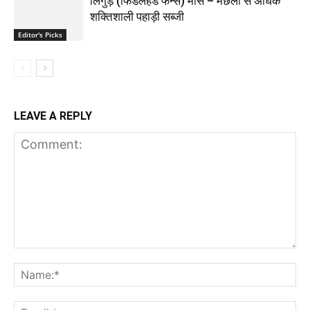
लिंगुड़े (फिडलहेड फर्न्स) मांस – मछली से अधिक
शक्तिशाली पहाड़ी सब्जी
Editor's Picks
LEAVE A REPLY