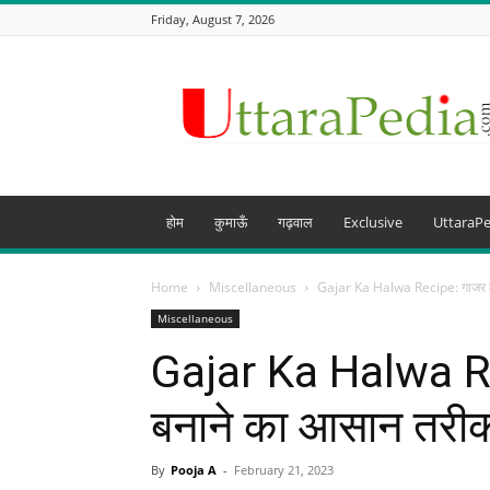
Friday, August 7, 2026
Uttarapedia
–
The
Knowledge
Hub
of
Uttarakhand
होम
कुमाऊँ
गढ़वाल
Exclusive
UttaraPe
and
beyond
Home
Miscellaneous
Gajar Ka Halwa Recipe: गाजर का
Miscellaneous
Gajar Ka Halwa R
बनाने का आसान तरीक
By
Pooja A
-
February 21, 2023