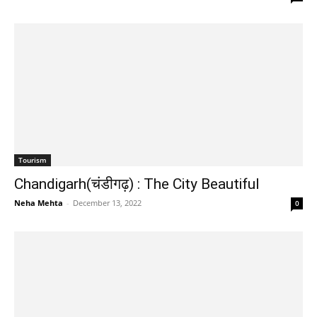
Tourism
Chandigarh(चंडीगढ़) : The City Beautiful
Neha Mehta
-
December 13, 2022
0