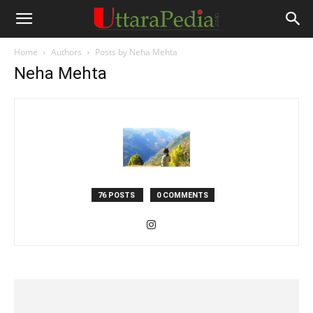
Home
Authors
Posts by Neha Mehta
Neha Mehta
76 POSTS
0 COMMENTS