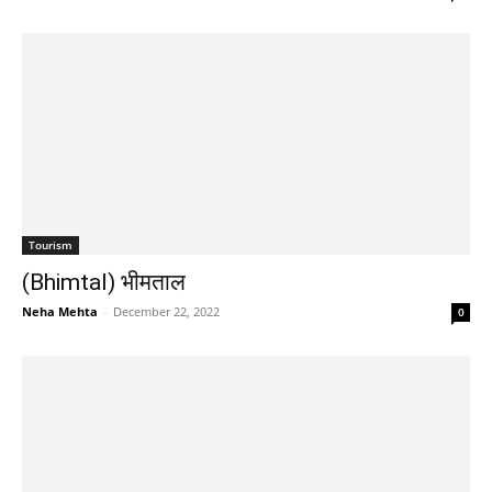
Tourism
(Bhimtal) भीमताल
Neha Mehta
-
December 22, 2022
0