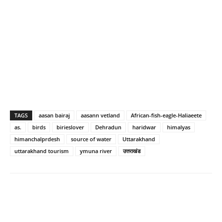
TAGS
aasan bairaj
aasann vetland
African-fish-eagle-Haliaeete
as.
birds
birieslover
Dehradun
haridwar
himalyas
himanchalprdesh
source of water
Uttarakhand
uttarakhand tourism
ymuna river
उत्तराखंड