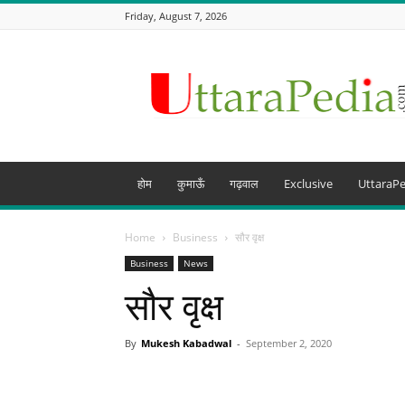
Friday, August 7, 2026
Uttarapedia
–
The
Knowledge
Hub
of
Uttarakhand
होम
कुमाऊँ
गढ़वाल
Exclusive
UttaraPe
and
beyond
Home
Business
सौर वृक्ष
Business
News
सौर वृक्ष
By
Mukesh Kabadwal
-
September 2, 2020