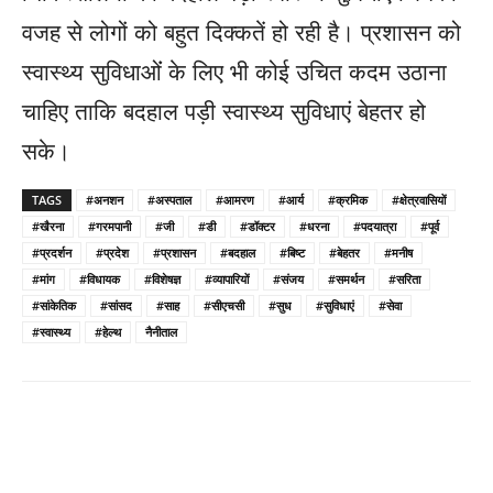
वजह से लोगों को बहुत दिक्कतें हो रही है। प्रशासन को
स्वास्थ्य सुविधाओंं के लिए भी कोई उचित कदम उठाना
चाहिए ताकि बदहाल पड़ी स्वास्थ्य सुविधाएं बेहतर हो
सके।
TAGS
#अनशन
#अस्पताल
#आमरण
#आर्य
#क्रमिक
#क्षेत्रवासियों
#खैरना
#गरमपानी
#जी
#डी
#डॉक्टर
#धरना
#पदयात्रा
#पूर्व
#प्रदर्शन
#प्रदेश
#प्रशासन
#बदहाल
#बिष्ट
#बेहतर
#मनीष
#मांग
#विधायक
#विशेषज्ञ
#व्यापारियों
#संजय
#समर्थन
#सरिता
#सांकेतिक
#सांसद
#साह
#सीएचसी
#सुध
#सुविधाएं
#सेवा
#स्वास्थ्य
#हेल्थ
नैनीताल