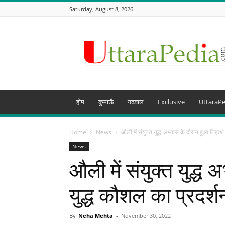
Saturday, August 8, 2026
Uttarapedia
–
The
Knowledge
Hub
of
Uttarakhand
होम
कुमाऊँ
गढ़वाल
Exclusive
UttaraPe
and
beyond
Home
News
औली में संयुक्त युद्ध अभ्यास के दौरान हुआ निहत्थे
News
औली में संयुक्त युद्ध 
युद्ध कौशल का प्रदर्श
By
Neha Mehta
-
November 30, 2022