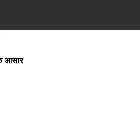
र
 के आसार