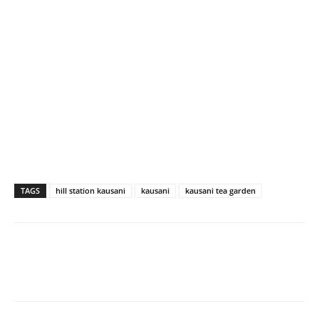
TAGS
hill station kausani
kausani
kausani tea garden