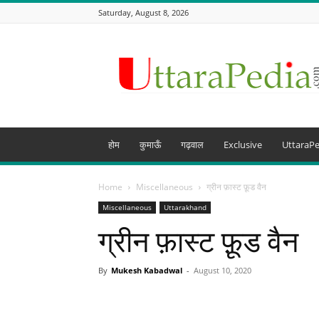
Saturday, August 8, 2026
Uttarapedia
–
The
Knowledge
Hub
of
Uttarakhand
होम
कुमाऊँ
गढ़वाल
Exclusive
UttaraPe
and
beyond
Home
Miscellaneous
ग्रीन फ़ास्ट फ़ूड वैन
Miscellaneous
Uttarakhand
ग्रीन फ़ास्ट फ़ूड वैन
By
Mukesh Kabadwal
-
August 10, 2020