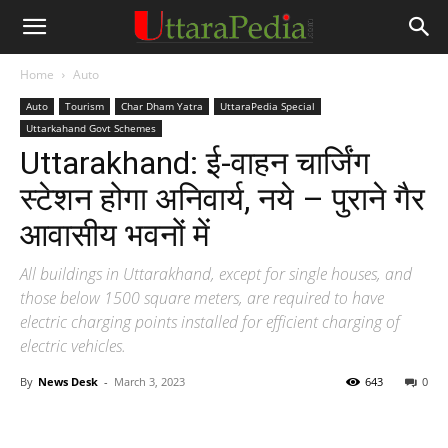
Home
Auto
Auto
Tourism
Char Dham Yatra
UttaraPedia Special
Uttarkahand Govt Schemes
Uttarakhand: ई-वाहन चार्जिंग
स्टेशन होगा अनिवार्य, नये – पुराने गैर
आवासीय भवनों में
All buildings in Uttarakhand, except for single houses, and
those below 1500 square meters, are required to have
electric charging points installed for efficient charging of
electric vehicles.
By
News Desk
-
March 3, 2023
643
0