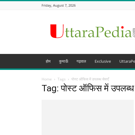
Friday, August 7, 2026
Uttarapedia
–
The
Knowledge
Hub
of
Uttarakhand
होम
कुमाऊँ
गढ़वाल
Exclusive
UttaraPe
and
beyond
Home
Tags
पोस्ट ऑफिस में उपलब्ध सेवाएँ
Tag: पोस्ट ऑफिस में उपलब्ध 