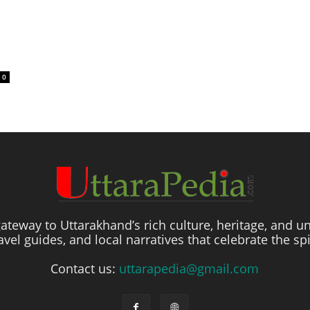
0
ateway to Uttarakhand’s rich culture, heritage, and un
travel guides, and local narratives that celebrate the sp
Contact us:
uttarapedia@gmail.com