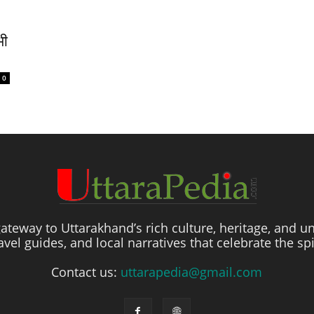
भी
0
ateway to Uttarakhand’s rich culture, heritage, and un
travel guides, and local narratives that celebrate the sp
Contact us:
uttarapedia@gmail.com