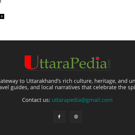
र
0
ateway to Uttarakhand’s rich culture, heritage, and un
travel guides, and local narratives that celebrate the sp
Contact us:
uttarapedia@gmail.com