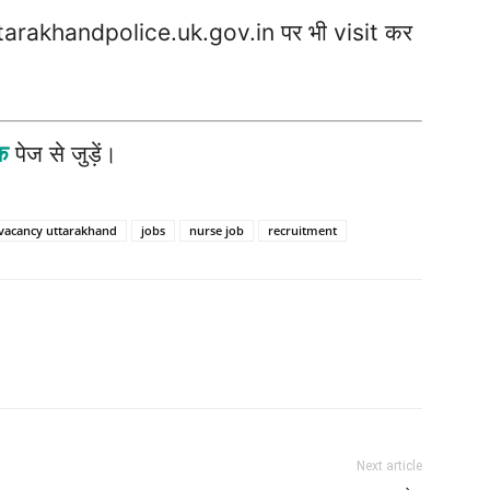
uttarakhandpolice.uk.gov.in पर भी visit कर
ुक
पेज से जुड़ें।
vacancy uttarakhand
jobs
nurse job
recruitment
Next article