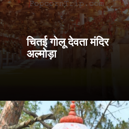
चितई गोलू देवता मंदिर
अल्मोड़ा